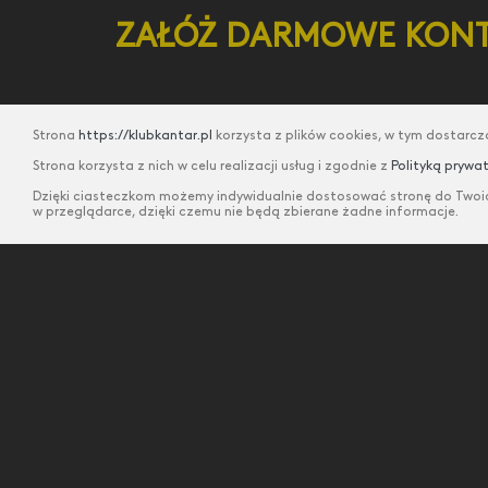
ZAŁÓŻ DARMOWE KON
Rejestracja w Klubie Kantar trwa nie
Strona
https://klubkantar.pl
korzysta z plików cookies, w tym dostarcz
więcej niż 5 min. Możesz dokonać
Strona korzysta z nich w celu realizacji usług i zgodnie z
Polityką prywa
rejestracji wykorzystując swoje konto 
Dzięki ciasteczkom możemy indywidualnie dostosować stronę do Twoich
w przeglądarce, dzięki czemu nie będą zbierane żadne informacje.
Facebooku!
CZŁONKOSTWO W