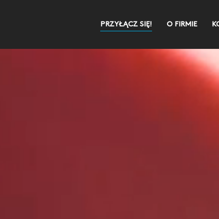
PRZYŁĄCZ SIĘ!
O FIRMIE
K