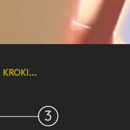
3 KROKI…
3