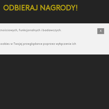
ODBIERAJ NAGRODY!
Za każdą ankietę w której weźmiesz
cznościowych, funkcjonalnych i badawczych.
X
udział otrzymasz punkty, które możesz
wymienić na atrakcyjne nagrody.
ookies w Twojej przeglądarce poprzez wyłączenie ich
Zobacz nagrody
OWICIE DARMOWE